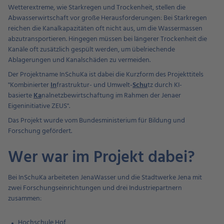
Wetterextreme, wie Starkregen und Trockenheit, stellen die
Abwasserwirtschaft vor große Herausforderungen: Bei Starkregen
reichen die Kanalkapazitäten oft nicht aus, um die Wassermassen
abzutransportieren. Hingegen müssen bei längerer Trockenheit die
Kanäle oft zusätzlich gespült werden, um übelriechende
Ablagerungen und Kanalschäden zu vermeiden.
Der Projektname InSchuKa ist dabei die Kurzform des Projekttitels
"Kombinierter
In
frastruktur- und Umwelt-
Schu
tz durch KI-
basierte
Ka
nalnetzbewirtschaftung im Rahmen der Jenaer
Eigeninitiative ZEUS".
Das Projekt wurde vom Bundesministerium für Bildung und
Forschung gefördert.
Wer war im Projekt dabei?
Bei InSchuKa arbeiteten JenaWasser und die Stadtwerke Jena mit
zwei Forschungseinrichtungen und drei Industriepartnern
zusammen:
Hochschule Hof