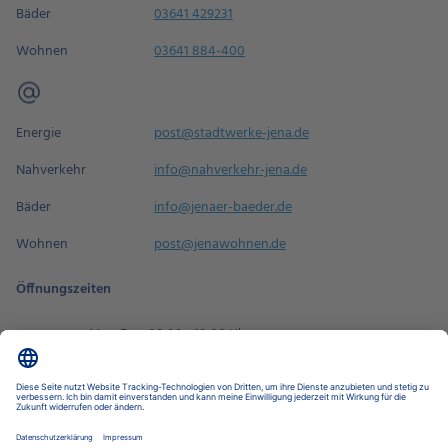
Bäder
03641 429231
Wohnen
03641 884-400
Energie
post@stadtwerke-jena.de
Nahverkehr
info@nahverkehr-jena.de
Bäder
info@jenaer-baeder.de
Wohnen
post@jenawohnen.de
Öffnungszeiten
Mo - Fr
08:00 - 18:00 Uhr
Sa
09:00 - 14:00 Uhr
Termin buchen