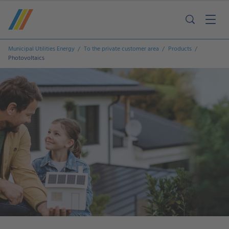
Municipal Utilities Energy
To the private customer area
Products
Photovoltaics