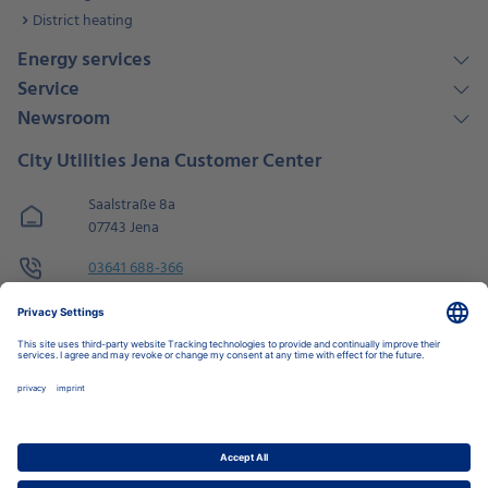
District heating
Energy services
Service
Newsroom
City Utilities Jena Customer Center
Saalstraße 8a
07743 Jena
03641 688-366
kundenservice@stadtwerke-jena.de
Öffnungszeiten
Mo - Fri
08:00 - 18:00
Sa
09:00 - 14:00