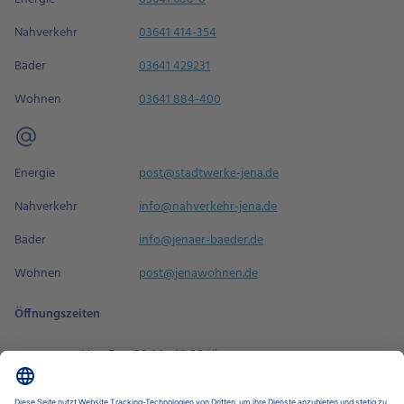
Nahverkehr
03641 414-354
Bäder
03641 429231
Wohnen
03641 884-400
Energie
post@stadtwerke-jena.de
Nahverkehr
info@nahverkehr-jena.de
Bäder
info@jenaer-baeder.de
Wohnen
post@jenawohnen.de
Öffnungszeiten
Mo - Fr
08:00 - 18:00 Uhr
Sa
09:00 - 14:00 Uhr