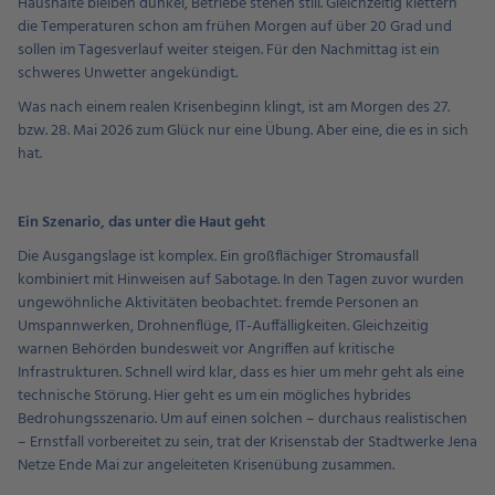
Haushalte bleiben dunkel, Betriebe stehen still. Gleichzeitig klettern
die Temperaturen schon am frühen Morgen auf über 20 Grad und
sollen im Tagesverlauf weiter steigen. Für den Nachmittag ist ein
schweres Unwetter angekündigt.
Was nach einem realen Krisenbeginn klingt, ist am Morgen des 27.
bzw. 28. Mai 2026 zum Glück nur eine Übung. Aber eine, die es in sich
hat.
Ein Szenario, das unter die Haut geht
Die Ausgangslage ist komplex. Ein großflächiger Stromausfall
kombiniert mit Hinweisen auf Sabotage. In den Tagen zuvor wurden
ungewöhnliche Aktivitäten beobachtet: fremde Personen an
Umspannwerken, Drohnenflüge, IT-Auffälligkeiten. Gleichzeitig
warnen Behörden bundesweit vor Angriffen auf kritische
Infrastrukturen. Schnell wird klar, dass es hier um mehr geht als eine
technische Störung. Hier geht es um ein mögliches hybrides
Bedrohungsszenario. Um auf einen solchen – durchaus realistischen
– Ernstfall vorbereitet zu sein, trat der Krisenstab der Stadtwerke Jena
Netze Ende Mai zur angeleiteten Krisenübung zusammen.