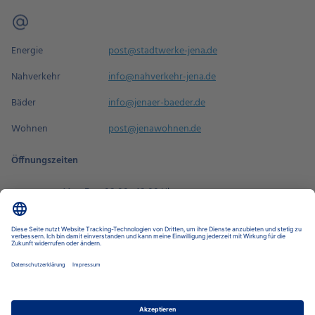
Energie
post@stadtwerke-jena.de
Nahverkehr
info@nahverkehr-jena.de
Bäder
info@jenaer-baeder.de
Wohnen
post@jenawohnen.de
Öffnungszeiten
Mo - Fr
08:00 - 18:00 Uhr
Sa
09:00 - 14:00 Uhr
Termin buchen
Datenschutz-Einstellungen
Datenschutz
Impressum
Disclaimer
Barrierefreiheit
LkSG