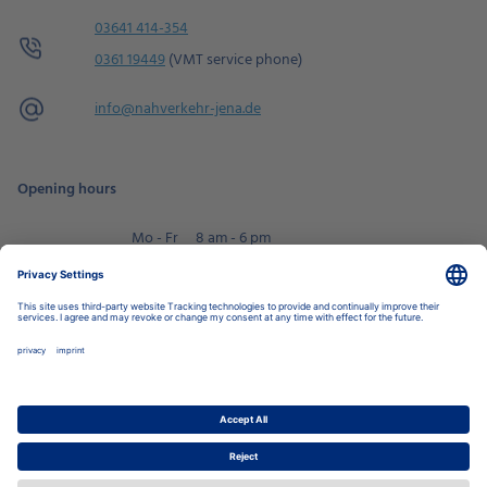
03641 414-354
0361 19449
(VMT service phone)
info@
nahverkehr-jena.de
Opening hours
Mo - Fr
8 am - 6 pm
Sa
9 am - 2 pm
Book an appointment
Privacy Settings
Data Protection Policy
Legal Notice
Disclaimer
Accessibility
LkSG
Stadtwerke Jena Group
Energy
Local Transport
Housing