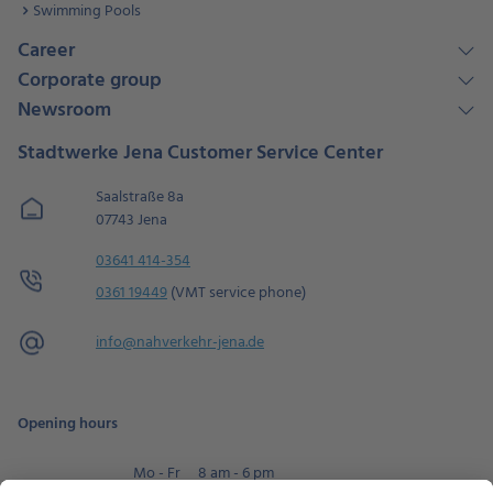
Swimming Pools
Career
Corporate group
Newsroom
Stadtwerke Jena Customer Service Center
Saalstraße 8a
07743 Jena
03641 414-354
0361 19449
(VMT service phone)
info@
nahverkehr-jena.de
Opening hours
Mo - Fr
8 am - 6 pm