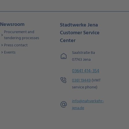
Newsroom
Stadtwerke Jena
Procurement and
Customer Service
tendering processes
Center
Press contact
Events
Saalstraße 8a
07743 Jena
03641 414-354
0361 19449
(VMT
service phone)
info@
nahverkehr-
jena.de