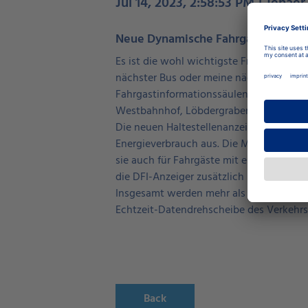
Jul 14, 2023, 2:58:53 PM | Jenae
Neue Dynamische Fahrgastinformatio
Es ist die wohl wichtigste Frage, die si
nächster Bus oder meine nächste Bahn? N
Fahrgastinformationssäulen (DFI) des Jen
Westbahnhof, Löbdergraben, Teichgraben, 
Die neuen Haltestellenanzeigen zeichnen
Energieverbrauch aus. Die Monitore verfü
sie auch für Fahrgäste mit eingeschränk
die DFI-Anzeiger zusätzlich über eine Vo
Insgesamt werden mehr als 70 Anlagen suk
Echtzeit-Datendrehscheibe des Verkehr
Back