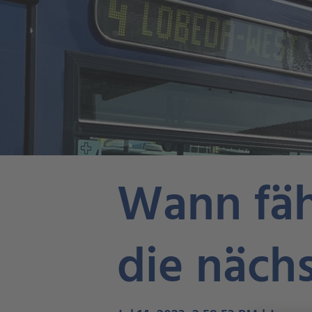
Wann fäh
die näch