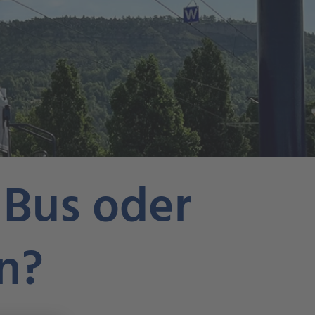
 Bus oder
n?