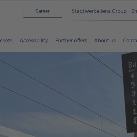
Stadtwerke Jena Group
En
Career
ickets
Accessibility
Further offers
About us
Conta