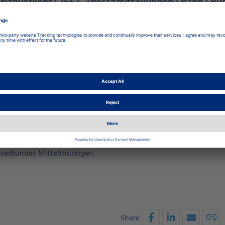
r Nahverkehr I JES | , Pressemitteilungen | Bahn | Bu
nssäulen an Haltestellen installiert
ch ein Fahrgast stellt, wenn er mit dem öffentlichen Nahverkehr 
ur ein schneller Blick genügt, und die Antwort ist in Echtzeit
aer Nahverkehrs. Installiert wurden diese jetzt an den Haltestel
Holzmarkt, Winzerla (Bus) und Jena-Ost. Seit heute (14. Juli) sin
 sich gegenüber den bisherigen durch eine deutlich verbesserte 
gen über ein größeres Display, eine größere Schrift sowie eine k
tem Sehvermögen besser erkennbar. Um einen barrierefreien öffen
rlesefunktion, die per Taster gestartet werden kann.
zessive an den Haltestellen installiert. „Gefüttert“ werden die 
sverbundes Mittelthüringen.
Share