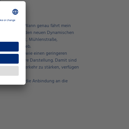
s
unterwegs ist: Wann genau fährt mein
 zu sehen – auf den neuen Dynamischen
len Burgaupark, Mühlenstraße,
d sie in Betrieb.
Lesbarkeit sowie einen geringeren
ontrastreichere Darstellung. Damit sind
tlichen Nahverkehr zu stärken, verfügen
Inhalte durch die Anbindung an die