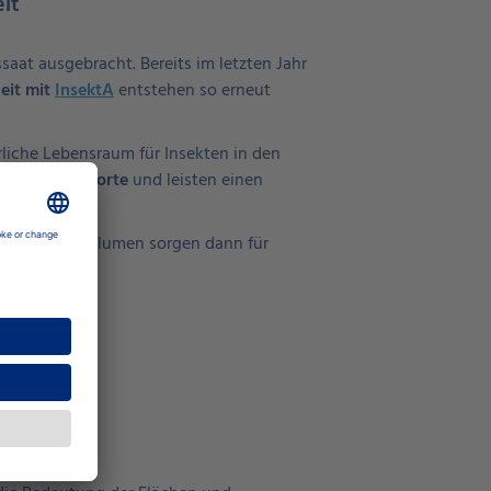
eit
saat ausgebracht. Bereits im letzten Jahr
it mit
InsektA
entstehen so erneut
rliche Lebensraum für Insekten in den
ue Rückzugsorte
und leisten einen
ter und Wildblumen sorgen dann für