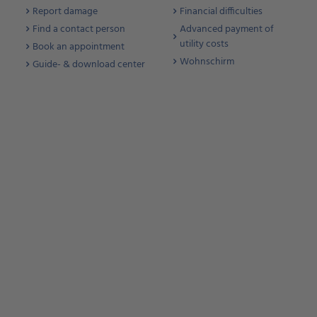
Report damage
Financial difficulties
Find a contact person
Advanced payment of
utility costs
Book an appointment
Wohnschirm
Guide- & download center