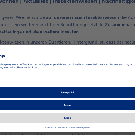
wohnen | Aktuelles | Instektenwiesen | Nachhaltigk
gangenen Woche wurde
auf unseren neuen Insektenwiesen
die Aus
un ist ein weiterer wichtiger Schritt umgesetzt. In
Zusammenarbe
tterlinge und viele weitere Insekten
.
ktenwiesen in unseren Quartieren. Hintergrund ist, dass der natü
gen ist. Mit der gezielten Anlage dieser Flächen schaffen wir
ne
ielfalt
sowie zu einem stabilen ökologischen Gleichgewicht.
unte Wildblumenwiesen
verwandeln. Verschiedene Gräser, Kräu
 ein sichtbares Stück Natur direkt im Wohnumfeld.
er anderem an folgenden Standorten: