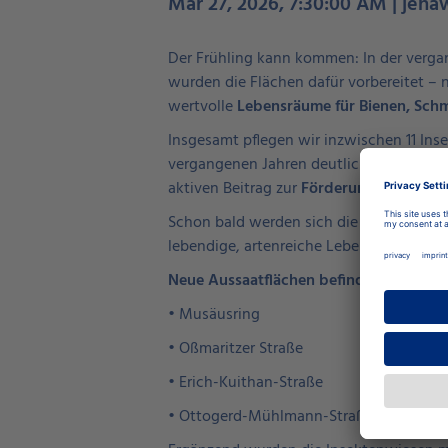
Mar 27, 2026, 7:30:00 AM | jena
Der Frühling kann kommen: In der ver
wurden die Flächen dafür vorbereitet – n
wertvolle
Lebensräume für Bienen, Schme
Insgesamt pflegen wir inzwischen 11 Inse
vergangenen Jahren deutlich zurückgegan
aktiven Beitrag zur
Förderung der Artenv
Schon bald werden sich die Flächen in
b
lebendige, artenreiche Lebensräume und
Neue Aussaatflächen befinden sich unt
• Musäusring
• Oßmaritzer Straße
• Erich-Kuithan-Straße
• Ottogerd-Mühlmann-Straße